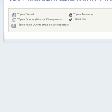
PORTAL DE TRANSPARÊNCIA DO HOSPITAL UNIVERSITÁRIO DO OESTE DO 
Tópico Normal
Tópico Trancado
Tópico fixo
Tópico Quente (Mais de 15 respostas)
Tópico Muito Quente (Mais de 25 respostas)