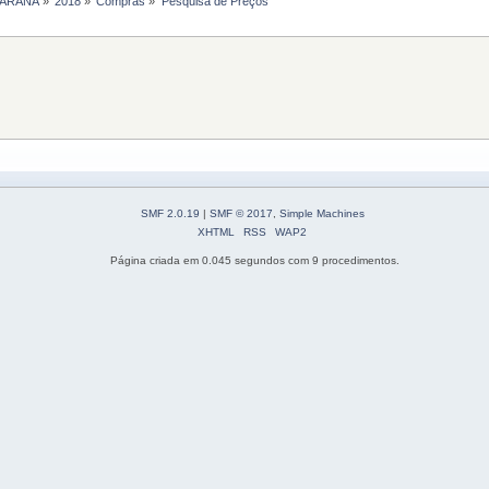
PARANÁ
»
2018
»
Compras
»
Pesquisa de Preços
SMF 2.0.19
|
SMF © 2017
,
Simple Machines
XHTML
RSS
WAP2
Página criada em 0.045 segundos com 9 procedimentos.