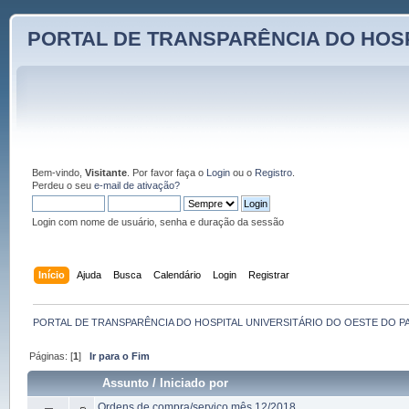
PORTAL DE TRANSPARÊNCIA DO HOSP
Bem-vindo,
Visitante
. Por favor faça o
Login
ou o
Registro
.
Perdeu o seu
e-mail de ativação?
Login com nome de usuário, senha e duração da sessão
Início
Ajuda
Busca
Calendário
Login
Registrar
PORTAL DE TRANSPARÊNCIA DO HOSPITAL UNIVERSITÁRIO DO OESTE DO P
Páginas: [
1
]
Ir para o Fim
Assunto
/
Iniciado por
Ordens de compra/serviço mês 12/2018