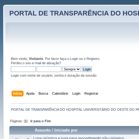
PORTAL DE TRANSPARÊNCIA DO HOSP
Bem-vindo,
Visitante
. Por favor faça o
Login
ou o
Registro
.
Perdeu o seu
e-mail de ativação?
Login com nome de usuário, senha e duração da sessão
Início
Ajuda
Busca
Calendário
Login
Registrar
PORTAL DE TRANSPARÊNCIA DO HOSPITAL UNIVERSITÁRIO DO OESTE DO P
Páginas: [
1
]
Ir para o Fim
Assunto
/
Iniciado por
Luva cirúrgica e luva para procedimento não cirúrgico