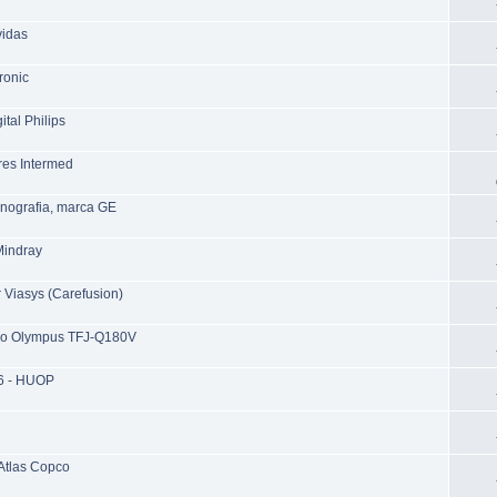
vidas
ronic
tal Philips
res Intermed
nografia, marca GE
Mindray
Viasys (Carefusion)
io Olympus TFJ-Q180V
16 - HUOP
Atlas Copco