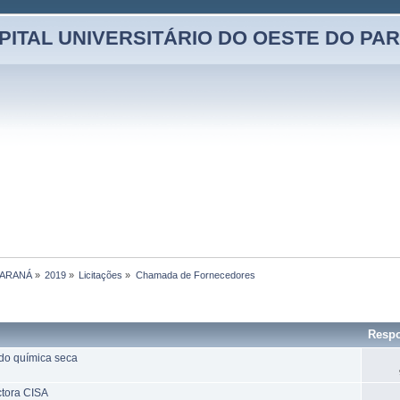
PITAL UNIVERSITÁRIO DO OESTE DO PA
PARANÁ
»
2019
»
Licitações
»
Chamada de Fornecedores 
Respo
do química seca
ctora CISA