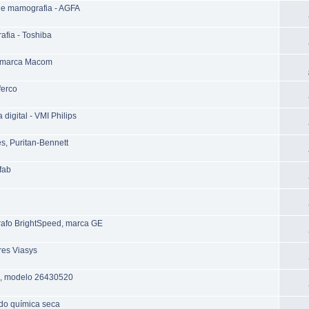
x e mamografia - AGFA
afia - Toshiba
s marca Macom
ferco
igital - VMI Philips
s, Puritan-Bennett
fab
rafo BrightSpeed, marca GE
res Viasys
rz, modelo 26430520
do química seca