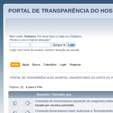
PORTAL DE TRANSPARÊNCIA DO HOS
Bem-vindo,
Visitante
. Por favor faça o
Login
ou o
Registro
.
Perdeu o seu
e-mail de ativação?
Login com nome de usuário, senha e duração da sessão
Início
Ajuda
Busca
Calendário
Login
Registrar
PORTAL DE TRANSPARÊNCIA DO HOSPITAL UNIVERSITÁRIO DO OESTE DO 
Páginas: [
1
]
Ir para o Fim
Assunto
/
Iniciado por
Chamada de fornecedores aquisição de reagentes méto
Iniciado por veronica.zanchettin
Chamada fornecedores mant. Autoclave e Termodesinfe