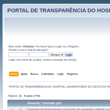
PORTAL DE TRANSPARÊNCIA DO HOSP
Bem-vindo,
Visitante
. Por favor faça o
Login
ou o
Registro
.
Perdeu o seu
e-mail de ativação?
Login com nome de usuário, senha e duração da sessão
Início
Ajuda
Busca
Calendário
Login
Registrar
PORTAL DE TRANSPARÊNCIA DO HOSPITAL UNIVERSITÁRIO DO OESTE DO P
Páginas: [
1
]
Ir para o Fim
Assunto
/
Iniciado por
Chamada de fornecedores aquisição de reagentes método qu