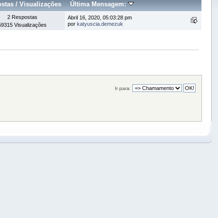
stas
/
Visualizações
Última Mensagem:
2 Respostas
Abril 16, 2020, 05:03:28 pm
por
katyuscia.demezuk
59315 Visualizações
Ir para: