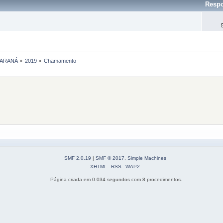
Respo
PARANÁ
»
2019
»
Chamamento
SMF 2.0.19
|
SMF © 2017
,
Simple Machines
XHTML
RSS
WAP2
Página criada em 0.034 segundos com 8 procedimentos.