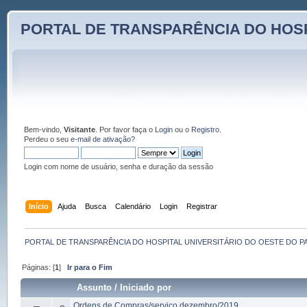
PORTAL DE TRANSPARÊNCIA DO HOSP
Bem-vindo,
Visitante
. Por favor faça o
Login
ou o
Registro
.
Perdeu o seu
e-mail de ativação?
Login com nome de usuário, senha e duração da sessão
Início
Ajuda
Busca
Calendário
Login
Registrar
PORTAL DE TRANSPARÊNCIA DO HOSPITAL UNIVERSITÁRIO DO OESTE DO P
Páginas: [
1
]
Ir para o Fim
Assunto
/
Iniciado por
Ordens de Compras/serviço dezembro/2019