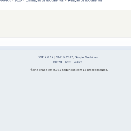
PARANÁ
»
2020
»
Eliminação de documentos
»
Relação de documentos
SMF 2.0.19
|
SMF © 2017
,
Simple Machines
XHTML
RSS
WAP2
Página criada em 0.081 segundos com 13 procedimentos.