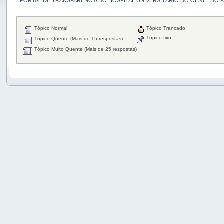
PORTAL DE TRANSPARÊNCIA DO HOSPITAL UNIVERSITÁRIO DO OESTE DO 
Tópico Normal
Tópico Trancado
Tópico fixo
Tópico Quente (Mais de 15 respostas)
Tópico Muito Quente (Mais de 25 respostas)