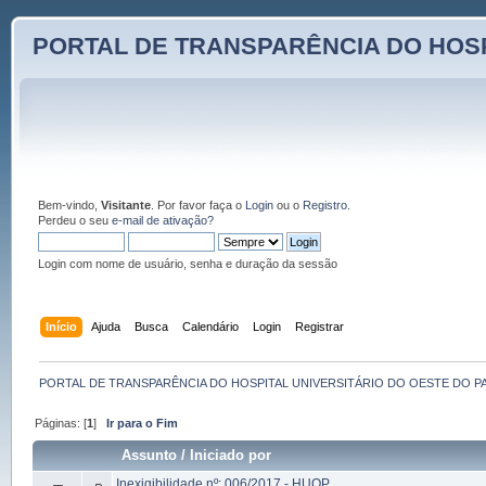
PORTAL DE TRANSPARÊNCIA DO HOSP
Bem-vindo,
Visitante
. Por favor faça o
Login
ou o
Registro
.
Perdeu o seu
e-mail de ativação?
Login com nome de usuário, senha e duração da sessão
Início
Ajuda
Busca
Calendário
Login
Registrar
PORTAL DE TRANSPARÊNCIA DO HOSPITAL UNIVERSITÁRIO DO OESTE DO P
Páginas: [
1
]
Ir para o Fim
Assunto
/
Iniciado por
Inexigibilidade nº: 006/2017 - HUOP