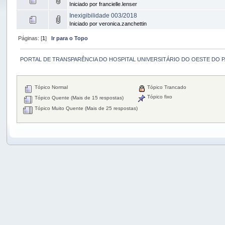
Iniciado por francielle.lenser
Inexigibilidade 003/2018
Iniciado por veronica.zanchettin
Páginas: [
1
]
Ir para o Topo
PORTAL DE TRANSPARÊNCIA DO HOSPITAL UNIVERSITÁRIO DO OESTE DO 
Tópico Normal
Tópico Trancado
Tópico fixo
Tópico Quente (Mais de 15 respostas)
Tópico Muito Quente (Mais de 25 respostas)