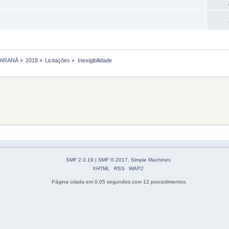
PARANÁ
»
2018
»
Licitações
»
Inexigibilidade
SMF 2.0.19
|
SMF © 2017
,
Simple Machines
XHTML
RSS
WAP2
Página criada em 0.05 segundos com 12 procedimentos.