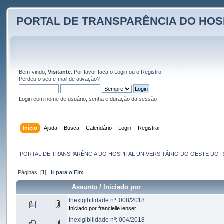
PORTAL DE TRANSPARÊNCIA DO HOS
Bem-vindo,
Visitante
. Por favor faça o
Login
ou o
Registro
.
Perdeu o seu
e-mail de ativação?
Login com nome de usuário, senha e duração da sessão
Início
Ajuda
Busca
Calendário
Login
Registrar
PORTAL DE TRANSPARÊNCIA DO HOSPITAL UNIVERSITÁRIO DO OESTE DO 
Páginas: [
1
]
Ir para o Fim
Assunto
/
Iniciado por
Inexigibilidade nº: 008/2018
Iniciado por francielle.lenser
Inexigibilidade nº: 004/2018