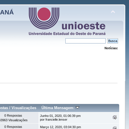
RANÁ
Notícias:
stas
/
Visualizações
Última Mensagem:
0 Respostas
Junho 01, 2020, 01:06:39 pm
por francielle.lenser
43963 Visualizações
0 Respostas
Março 12, 2020, 03:04:30 pm