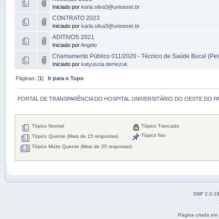
Iniciado por
karla.silva3@unioeste.br
CONTRATO 2023
Iniciado por
karla.silva3@unioeste.br
ADITIVOS 2021
Iniciado por
Angelo
Chamamento Público 011/2020 - Técnico de Saúde Bucal (Pes
Iniciado por
katyuscia.demezuk
Páginas: [
1
]
Ir para o Topo
PORTAL DE TRANSPARÊNCIA DO HOSPITAL UNIVERSITÁRIO DO OESTE DO P
Tópico Normal
Tópico Trancado
Tópico fixo
Tópico Quente (Mais de 15 respostas)
Tópico Muito Quente (Mais de 25 respostas)
SMF 2.0.1
Página criada em