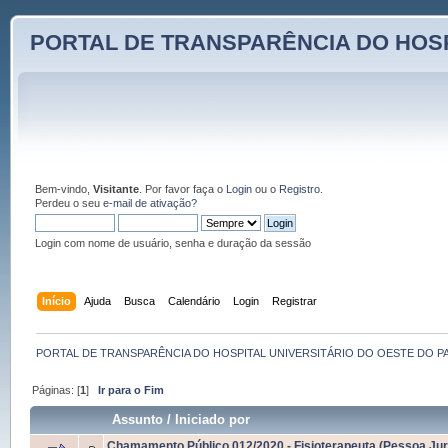
PORTAL DE TRANSPARÊNCIA DO HOSP
Bem-vindo,
Visitante
. Por favor faça o
Login
ou o
Registro
.
Perdeu o seu
e-mail de ativação?
Login com nome de usuário, senha e duração da sessão
Início
Ajuda
Busca
Calendário
Login
Registrar
PORTAL DE TRANSPARÊNCIA DO HOSPITAL UNIVERSITÁRIO DO OESTE DO P
Páginas: [
1
]
Ir para o Fim
Assunto
/
Iniciado por
Chamamento Público 012/2020 - Fisioterapeuta (Pessoa Jur