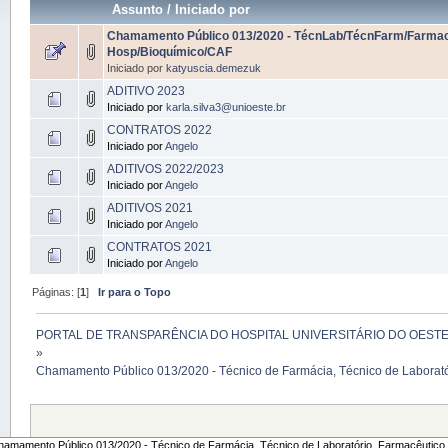
Assunto
/
Iniciado por
Chamamento Público 013/2020 - TécnLab/TécnFarm/Farmac
Hosp/Bioquímico/CAF
Iniciado por
katyuscia.demezuk
ADITIVO 2023
Iniciado por
karla.silva3@unioeste.br
CONTRATOS 2022
Iniciado por
Angelo
ADITIVOS 2022/2023
Iniciado por
Angelo
ADITIVOS 2021
Iniciado por
Angelo
CONTRATOS 2021
Iniciado por
Angelo
Páginas: [
1
]
Ir para o Topo
PORTAL DE TRANSPARÊNCIA DO HOSPITAL UNIVERSITÁRIO DO OEST
»
Chamamento Público 013/2020 - Técnico de Farmácia, Técnico de Laboratór