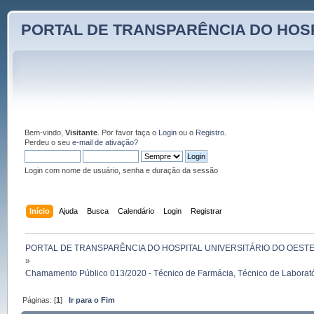
PORTAL DE TRANSPARÊNCIA DO HOSP
Bem-vindo,
Visitante
. Por favor faça o
Login
ou o
Registro
.
Perdeu o seu
e-mail de ativação?
Login com nome de usuário, senha e duração da sessão
Início
Ajuda
Busca
Calendário
Login
Registrar
PORTAL DE TRANSPARÊNCIA DO HOSPITAL UNIVERSITÁRIO DO OEST
»
Chamamento Público 013/2020 - Técnico de Farmácia, Técnico de Laboratór
Páginas: [
1
]
Ir para o Fim