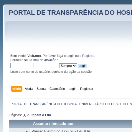
PORTAL DE TRANSPARÊNCIA DO HOSP
Bem-vindo,
Visitante
. Por favor faça o
Login
ou o
Registro
.
Perdeu o seu
e-mail de ativação?
Login com nome de usuário, senha e duração da sessão
Início
Ajuda
Busca
Calendário
Login
Registrar
PORTAL DE TRANSPARÊNCIA DO HOSPITAL UNIVERSITÁRIO DO OESTE DO P
Páginas: [
1
]
2
Ir para o Fim
Assunto
/
Iniciado por
Pregão Eletrônico 1728/2021-HUOP