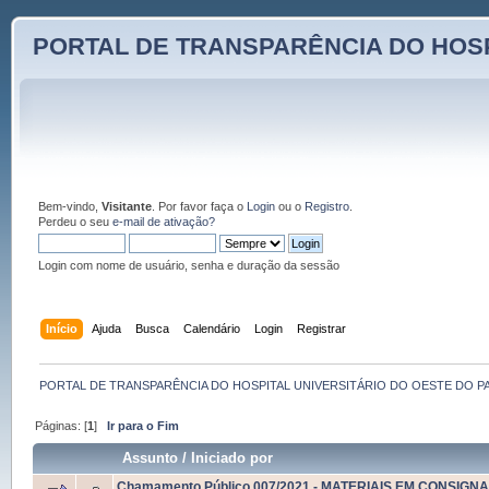
PORTAL DE TRANSPARÊNCIA DO HOSP
Bem-vindo,
Visitante
. Por favor faça o
Login
ou o
Registro
.
Perdeu o seu
e-mail de ativação?
Login com nome de usuário, senha e duração da sessão
Início
Ajuda
Busca
Calendário
Login
Registrar
PORTAL DE TRANSPARÊNCIA DO HOSPITAL UNIVERSITÁRIO DO OESTE DO P
Páginas: [
1
]
Ir para o Fim
Assunto
/
Iniciado por
Chamamento Público 007/2021 - MATERIAIS EM CONSIG