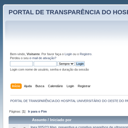
PORTAL DE TRANSPARÊNCIA DO HOSP
Bem-vindo,
Visitante
. Por favor faça o
Login
ou o
Registro
.
Perdeu o seu
e-mail de ativação?
Login com nome de usuário, senha e duração da sessão
Início
Ajuda
Busca
Calendário
Login
Registrar
PORTAL DE TRANSPARÊNCIA DO HOSPITAL UNIVERSITÁRIO DO OESTE DO P
Páginas: [
1
]
Ir para o Fim
Assunto
/
Iniciado por
Inex 005/23 Man. preventiva e corretiva aparelhos de ultrasson