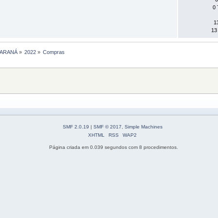
0 
1
13
PARANÁ
»
2022
»
Compras
SMF 2.0.19
|
SMF © 2017
,
Simple Machines
XHTML
RSS
WAP2
Página criada em 0.039 segundos com 8 procedimentos.