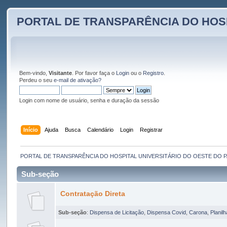
PORTAL DE TRANSPARÊNCIA DO HOS
Bem-vindo,
Visitante
. Por favor faça o
Login
ou o
Registro
.
Perdeu o seu
e-mail de ativação?
Login com nome de usuário, senha e duração da sessão
Início
Ajuda
Busca
Calendário
Login
Registrar
PORTAL DE TRANSPARÊNCIA DO HOSPITAL UNIVERSITÁRIO DO OESTE DO 
Sub-seção
Contratação Direta
Sub-seção
:
Dispensa de Licitação
,
Dispensa Covid
,
Carona
,
Planil