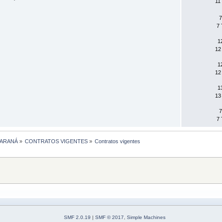
11
7
7 
1
12
1
12
1
13
7
7 
PARANÁ
»
CONTRATOS VIGENTES
»
Contratos vigentes
SMF 2.0.19
|
SMF © 2017
,
Simple Machines