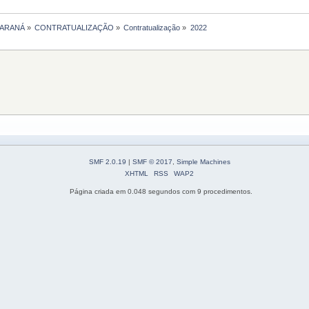
PARANÁ
»
CONTRATUALIZAÇÃO
»
Contratualização
»
2022
SMF 2.0.19
|
SMF © 2017
,
Simple Machines
XHTML
RSS
WAP2
Página criada em 0.048 segundos com 9 procedimentos.