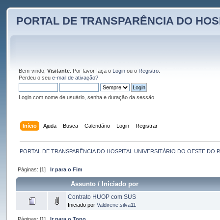
PORTAL DE TRANSPARÊNCIA DO HOS
Bem-vindo,
Visitante
. Por favor faça o
Login
ou o
Registro
.
Perdeu o seu
e-mail de ativação?
Login com nome de usuário, senha e duração da sessão
Início
Ajuda
Busca
Calendário
Login
Registrar
PORTAL DE TRANSPARÊNCIA DO HOSPITAL UNIVERSITÁRIO DO OESTE DO 
Páginas: [
1
]
Ir para o Fim
Assunto
/
Iniciado por
Contrato HUOP com SUS
Iniciado por
Valdirene.silva11
Páginas: [
1
]
Ir para o Topo