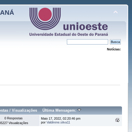
RANÁ
Notícias:
stas
/
Visualizações
Última Mensagem:
0 Respostas
Maio 17, 2022, 02:20:46 pm
por
Valdirene.silva11
45227 Visualizações