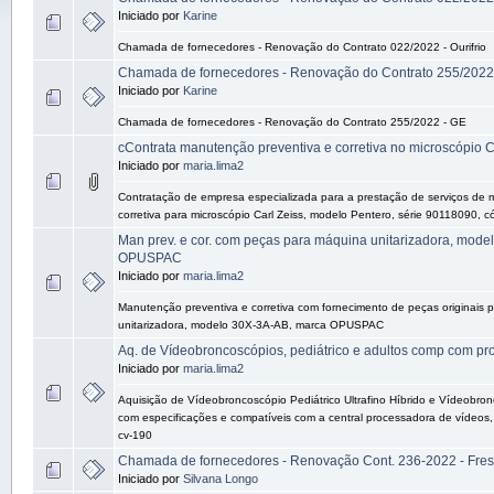
Iniciado por
Karine
Chamada de fornecedores - Renovação do Contrato 022/2022 - Ourifrio
Chamada de fornecedores - Renovação do Contrato 255/2022
Iniciado por
Karine
Chamada de fornecedores - Renovação do Contrato 255/2022 - GE
cContrata manutenção preventiva e corretiva no microscópio C
Iniciado por
maria.lima2
Contratação de empresa especializada para a prestação de serviços de 
corretiva para microscópio Carl Zeiss, modelo Pentero, série 90118090,
Man prev. e cor. com peças para máquina unitarizadora, mode
OPUSPAC
Iniciado por
maria.lima2
Manutenção preventiva e corretiva com fornecimento de peças originais 
unitarizadora, modelo 30X-3A-AB, marca OPUSPAC
Aq. de Vídeobroncoscópios, pediátrico e adultos comp com pr
Iniciado por
maria.lima2
Aquisição de Vídeobroncoscópio Pediátrico Ultrafino Híbrido e Vídeobro
com especificações e compatíveis com a central processadora de vídeos
cv-190
Chamada de fornecedores - Renovação Cont. 236-2022 - Fres
Iniciado por
Silvana Longo