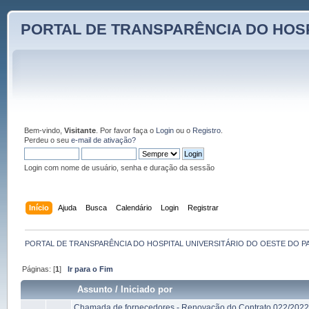
PORTAL DE TRANSPARÊNCIA DO HOSP
Bem-vindo,
Visitante
. Por favor faça o
Login
ou o
Registro
.
Perdeu o seu
e-mail de ativação?
Login com nome de usuário, senha e duração da sessão
Início
Ajuda
Busca
Calendário
Login
Registrar
PORTAL DE TRANSPARÊNCIA DO HOSPITAL UNIVERSITÁRIO DO OESTE DO P
Páginas: [
1
]
Ir para o Fim
Assunto
/
Iniciado por
Chamada de fornecedores - Renovação do Contrato 022/2022 -