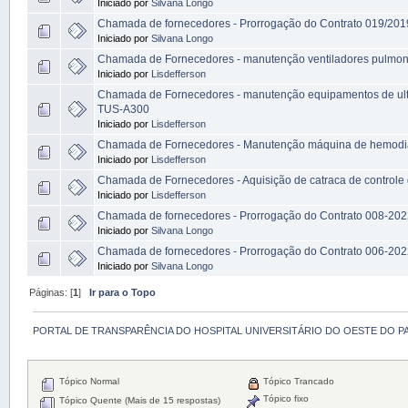
Iniciado por
Silvana Longo
Chamada de fornecedores - Prorrogação do Contrato 019/20
Iniciado por
Silvana Longo
Chamada de Fornecedores - manutenção ventiladores pulmon
Iniciado por
Lisdefferson
Chamada de Fornecedores - manutenção equipamentos de u
TUS-A300
Iniciado por
Lisdefferson
Chamada de Fornecedores - Manutenção máquina de hemod
Iniciado por
Lisdefferson
Chamada de Fornecedores - Aquisição de catraca de controle
Iniciado por
Lisdefferson
Chamada de fornecedores - Prorrogação do Contrato 008-2022
Iniciado por
Silvana Longo
Chamada de fornecedores - Prorrogação do Contrato 006-202
Iniciado por
Silvana Longo
Páginas: [
1
]
Ir para o Topo
PORTAL DE TRANSPARÊNCIA DO HOSPITAL UNIVERSITÁRIO DO OESTE DO P
Tópico Normal
Tópico Trancado
Tópico fixo
Tópico Quente (Mais de 15 respostas)