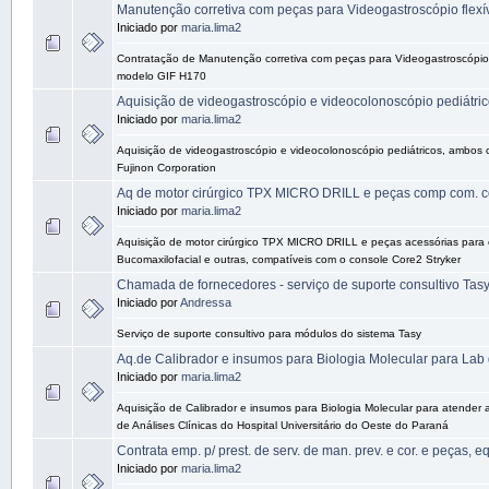
Manutenção corretiva com peças para Videogastroscópio flexí
Iniciado por
maria.lima2
Contratação de Manutenção corretiva com peças para Videogastroscópio 
modelo GIF H170
Aquisição de videogastroscópio e videocolonoscópio pediátri
Iniciado por
maria.lima2
Aquisição de videogastroscópio e videocolonoscópio pediátricos, ambos 
Fujinon Corporation
Aq de motor cirúrgico TPX MICRO DRILL e peças comp com. c
Iniciado por
maria.lima2
Aquisição de motor cirúrgico TPX MICRO DRILL e peças acessórias para 
Bucomaxilofacial e outras, compatíveis com o console Core2 Stryker
Chamada de fornecedores - serviço de suporte consultivo Tas
Iniciado por
Andressa
Serviço de suporte consultivo para módulos do sistema Tasy
Aq.de Calibrador e insumos para Biologia Molecular para Lab
Iniciado por
maria.lima2
Aquisição de Calibrador e insumos para Biologia Molecular para atender
de Análises Clínicas do Hospital Universitário do Oeste do Paraná
Contrata emp. p/ prest. de serv. de man. prev. e cor. e peças,
Iniciado por
maria.lima2