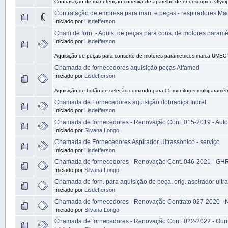
Contratação de manutenção corretiva de aparelho de endoscópico Olym
Contratação de empresa para man. e peças - respiradores Ma
Iniciado por
Lisdefferson
Cham de forn. - Aquis. de peças para cons. de motores paramé
Iniciado por
Lisdefferson
Aquisição de peças para conserto de motores parametricos marca UMEC
Chamada de fornecedores aquisição peças Alfamed
Iniciado por
Lisdefferson
Aquisição de botão de seleção comando para 05 monitores multiparamét
Chamada de Fornecedores aquisição dobradiça Indrel
Iniciado por
Lisdefferson
Chamada de fornecedores - Renovação Cont. 015-2019 - Auto
Iniciado por
Silvana Longo
Chamada de Fornecedores Aspirador Ultrassônico - serviço
Iniciado por
Lisdefferson
Chamada de fornecedores - Renovação Cont. 046-2021 - GH
Iniciado por
Silvana Longo
Chamada de forn. para aquisição de peça. orig. aspirador ul
Iniciado por
Lisdefferson
Chamada de fornecedores - Renovação Contrato 027-2020 - 
Iniciado por
Silvana Longo
Chamada de fornecedores - Renovação Cont. 022-2022 - Ourif