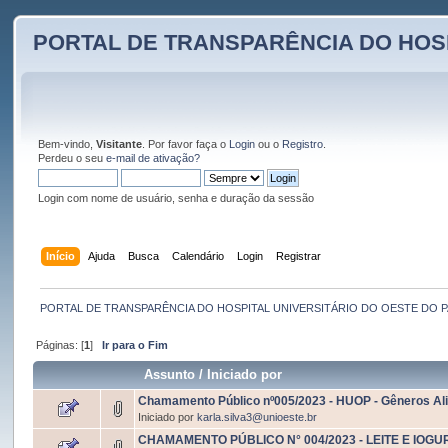
PORTAL DE TRANSPARÊNCIA DO HOS
Bem-vindo,
Visitante
. Por favor faça o
Login
ou o
Registro
.
Perdeu o seu
e-mail de ativação?
Login com nome de usuário, senha e duração da sessão
Início
Ajuda
Busca
Calendário
Login
Registrar
PORTAL DE TRANSPARÊNCIA DO HOSPITAL UNIVERSITÁRIO DO OESTE DO 
Páginas: [
1
]
Ir para o Fim
Assunto
/
Iniciado por
Chamamento Público nº005/2023 - HUOP - Gêneros Al
Iniciado por
karla.silva3@unioeste.br
CHAMAMENTO PÚBLICO N° 004/2023 - LEITE E IOGU