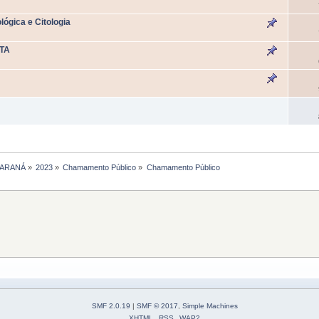
gica e Citologia
STA
PARANÁ
»
2023
»
Chamamento Público
»
Chamamento Público
SMF 2.0.19
|
SMF © 2017
,
Simple Machines
XHTML
RSS
WAP2