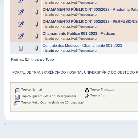
Iniciado por
karla.silva3@unioeste.br
CHAMAMENTO PÚBLICO N° 003/2023 - Anatomia Patoló
Iniciado por
karla.silva3@unioeste.br
CHAMAMENTO PÚBLICO N° 002/2023 - PERFUSIONI
Iniciado por
karla.silva3@unioeste.br
Chamamento Público 001-2023 - Médicos
Iniciado por
karla.silva3@unioeste.br
Contrato dos Médicos - Chamamento 001-2023
Iniciado por
karla.silva3@unioeste.br
Páginas: [
1
]
Ir para o Topo
PORTAL DE TRANSPARÊNCIA DO HOSPITAL UNIVERSITÁRIO DO OESTE DO 
Tópico Normal
Tópico Trancado
Tópico fixo
Tópico Quente (Mais de 15 respostas)
Tópico Muito Quente (Mais de 25 respostas)