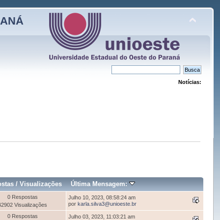
RANÁ
Notícias:
stas
/
Visualizações
Última Mensagem:
0 Respostas
Julho 10, 2023, 08:58:24 am
por
karla.silva3@unioeste.br
42902 Visualizações
0 Respostas
Julho 03, 2023, 11:03:21 am