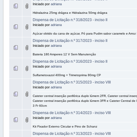
Iniciado por
adriana
Hidralazina 25mg drágea e Hidralazina 50mg drágea
Dispensa de Licitação n.º 318/2023 - inciso II
Iniciado por
adriana
Açúcar obtido da cana de açúcar, Pó para Pudim sabor caramelo e Arroz
Dispensa de Licitação n.º 317/2023 - inciso II
Iniciado por
adriana
Bateria 180 Amperes 12 V Sem Manutenção
Dispensa de Licitação n.º 316/2023 - inciso II
Iniciado por
adriana
Sulfametoxazol 400mg + Trimetoprima 80mg CP
Dispensa de Licitação n.º 315/2023 - inciso VIII
Iniciado por
adriana
Cateter central inserção periférica duplo lúmem 2FR, Cateter central inser
Cateter central inserção periférica duplo lúmem 3FR e Cateter Central de 
3 Fr 60cm
Dispensa de Licitação n.º 314/2023 - inciso VIII
Iniciado por
adriana
Kit Fixador Externo Circular e Pino de Schanz
Dispensa de Licitação n.º 313/2023 - inciso VIII