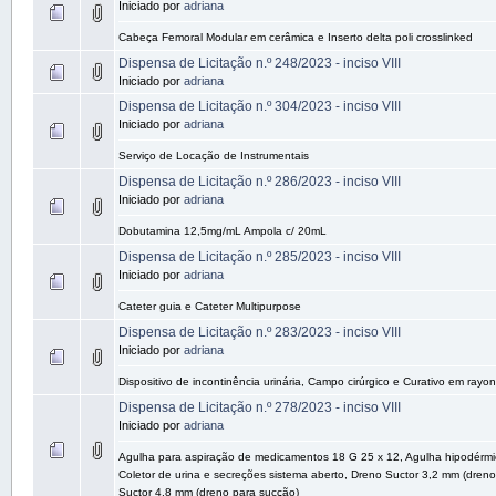
Iniciado por
adriana
Cabeça Femoral Modular em cerâmica e Inserto delta poli crosslinked
Dispensa de Licitação n.º 248/2023 - inciso VIII
Iniciado por
adriana
Dispensa de Licitação n.º 304/2023 - inciso VIII
Iniciado por
adriana
Serviço de Locação de Instrumentais
Dispensa de Licitação n.º 286/2023 - inciso VIII
Iniciado por
adriana
Dobutamina 12,5mg/mL Ampola c/ 20mL
Dispensa de Licitação n.º 285/2023 - inciso VIII
Iniciado por
adriana
Cateter guia e Cateter Multipurpose
Dispensa de Licitação n.º 283/2023 - inciso VIII
Iniciado por
adriana
Dispositivo de incontinência urinária, Campo cirúrgico e Curativo em rayon
Dispensa de Licitação n.º 278/2023 - inciso VIII
Iniciado por
adriana
Agulha para aspiração de medicamentos 18 G 25 x 12, Agulha hipodérmi
Coletor de urina e secreções sistema aberto, Dreno Suctor 3,2 mm (dren
Suctor 4,8 mm (dreno para sucção)