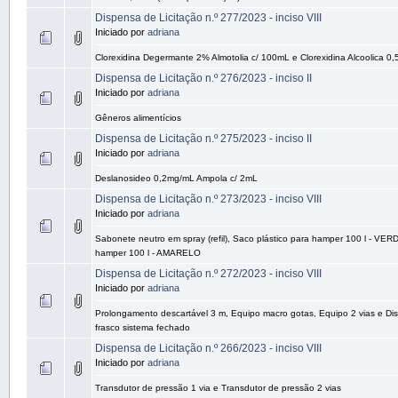
Dispensa de Licitação n.º 277/2023 - inciso VIII
Iniciado por
adriana
Clorexidina Degermante 2% Almotolia c/ 100mL e Clorexidina Alcoolica 0
Dispensa de Licitação n.º 276/2023 - inciso II
Iniciado por
adriana
Gêneros alimentícios
Dispensa de Licitação n.º 275/2023 - inciso II
Iniciado por
adriana
Deslanosideo 0,2mg/mL Ampola c/ 2mL
Dispensa de Licitação n.º 273/2023 - inciso VIII
Iniciado por
adriana
Sabonete neutro em spray (refil), Saco plástico para hamper 100 l - VER
hamper 100 l - AMARELO
Dispensa de Licitação n.º 272/2023 - inciso VIII
Iniciado por
adriana
Prolongamento descartável 3 m, Equipo macro gotas, Equipo 2 vias e Disp
frasco sistema fechado
Dispensa de Licitação n.º 266/2023 - inciso VIII
Iniciado por
adriana
Transdutor de pressão 1 via e Transdutor de pressão 2 vias