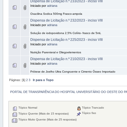
Dispensa de Licitação n.º 233/2023 - inciso VIII
Iniciado por
adriana
Oxacilina Sodica 500mg Frasco-ampola
Dispensa de Licitação n.º 232/2023 - inciso VIII
Iniciado por
adriana
Solução de iodopovidona 2,5% Colírio- frasco de 5mL
Dispensa de Licitação n.º 225/2023 - inciso VIII
Iniciado por
adriana
Nutrição Parenteral e Oliegoelementos
Dispensa de Licitação n.º 210/2023 - inciso VIII
Iniciado por
adriana
Prótese de Joelho Ultra Congruente e Cimento Ósseo Importado
Páginas: [
1
]
2
3
Ir para o Topo
PORTAL DE TRANSPARÊNCIA DO HOSPITAL UNIVERSITÁRIO DO OESTE DO P
Tópico Normal
Tópico Trancado
Tópico fixo
Tópico Quente (Mais de 15 respostas)
Tópico Muito Quente (Mais de 25 respostas)