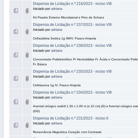
Dispensa de Licitação n.º 216/2023 - inciso VIII
Iniciado por
adriana
Kit Fixador Externo Monolateral e Pino de Schanz
Dispensa de Licitação n.º 237/2023 - inciso VIII
Iniciado por
adriana
Ceftazidima Sodica 1g IM/IV. Frasco-Ampola
Dispensa de Licitação n.º 236/2023 - inciso VIII
Iniciado por
adriana
Concentrado Polieletrolítico P/ Hemodiálise Fr. Ácida e Concentrado Poliel
Fr. Básica
Dispensa de Licitação n.º 235/2023 - inciso VIII
Iniciado por
adriana
Ceftriaxona 1g IV. Frasco-Ampola
Dispensa de Licitação n.º 234/2023 - inciso VIII
Iniciado por
adriana
Avental cirúrgico estéril 1,30 x 1,60 m (± 10 cm) (G) e Avental cirúrgico est
(GG)
Dispensa de Licitação n.º 231/2023 - inciso II
Iniciado por
adriana
Ressonância Magnética Coração com Contraste