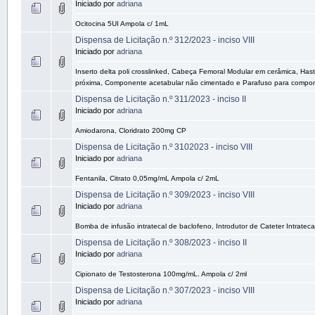
Iniciado por
adriana
Ocitocina 5UI Ampola c/ 1mL
Dispensa de Licitação n.º 312/2023 - inciso VIII
Iniciado por
adriana
Inserto delta poli crosslinked, Cabeça Femoral Modular em cerâmica, Ha
próxima, Componente acetabular não cimentado e Parafuso para compon
Dispensa de Licitação n.º 311/2023 - inciso II
Iniciado por
adriana
Amiodarona, Cloridrato 200mg CP
Dispensa de Licitação n.º 3102023 - inciso VIII
Iniciado por
adriana
Fentanila, Citrato 0,05mg/mL Ampola c/ 2mL
Dispensa de Licitação n.º 309/2023 - inciso VIII
Iniciado por
adriana
Bomba de infusão intratecal de baclofeno, Introdutor de Cateter Intratecal
Dispensa de Licitação n.º 308/2023 - inciso II
Iniciado por
adriana
Cipionato de Testosterona 100mg/mL. Ampola c/ 2ml
Dispensa de Licitação n.º 307/2023 - inciso VIII
Iniciado por
adriana