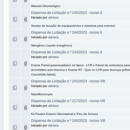
Material Odontológico
Dispensa de Licitação n.º 245/2023 - inciso II
Iniciado por
adriana
Serviço de locação de equipamentos e estrutura para eventos
Dispensa de Licitação n.º 244/2023 - inciso II
Iniciado por
adriana
Nitrogênio Líquido (criogênico)
Dispensa de Licitação n.º 243/2023 - inciso II
Iniciado por
adriana
Exame Painel paraneoplásico no liquor - LCR e Painel de anticorpos para
(encefalites auto-imunes) e Exame RT - Quic no LCR para doenças priôn
Creutzfeldt-Jakob).
Dispensa de Licitação n.º 242/2023 - inciso VIII
Iniciado por
adriana
Nasofibroscopia
Dispensa de Licitação n.º 217/2023 - inciso VIII
Iniciado por
adriana
Kit Fixador Externo Monolateral e Pino de Schanz
Dispensa de Licitação n.º 240/2023 - inciso VIII
Iniciado por
adriana