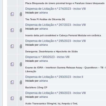
Placa Bloqueada de úmero proximal longo e Parafuso ósseo bloqueado
Dispensa de Licitação n.º 274/2023 - inciso VIII
Iniciado por
adriana
Tira Teste P/ Análise de Glicemia (N)
Dispensa de Licitação n.º 267/2023 - inciso VIII
Iniciado por
adriana
Inserto delta poli crosslinked e Cabeça Femoral Modular em cerâmica
Dispensa de Licitação n.º 295/2023 - inciso VIII
Iniciado por
adriana
Detergente, Desinfetante e Hipoclorito de Sódio
Dispensa n.º 300/2023 - inciso VIII
Iniciado por
adriana
Exame de IGRA – Interferon Gamma Release Assay - Quantiferon – TB -
Liberação
Dispensa de Licitação n.º 293/2023 - inciso II
Iniciado por
adriana
Baclofeno 10mg CP
Dispensa de Licitação n.º 290/2023 - inciso VIII
Iniciado por
adriana
Acido Tranexamico 50mg/mL Inj. Ampola c/ 5mL