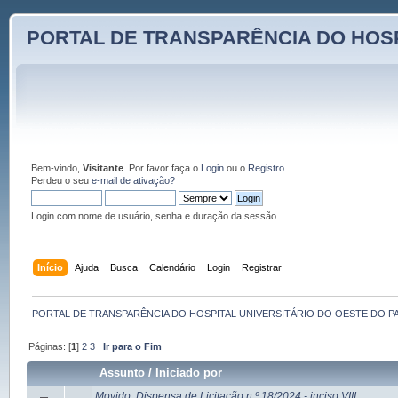
PORTAL DE TRANSPARÊNCIA DO HOSP
Bem-vindo,
Visitante
. Por favor faça o
Login
ou o
Registro
.
Perdeu o seu
e-mail de ativação?
Login com nome de usuário, senha e duração da sessão
Início
Ajuda
Busca
Calendário
Login
Registrar
PORTAL DE TRANSPARÊNCIA DO HOSPITAL UNIVERSITÁRIO DO OESTE DO P
Páginas: [
1
]
2
3
Ir para o Fim
Assunto
/
Iniciado por
Movido: Dispensa de Licitação n.º 18/2024 - inciso VIII