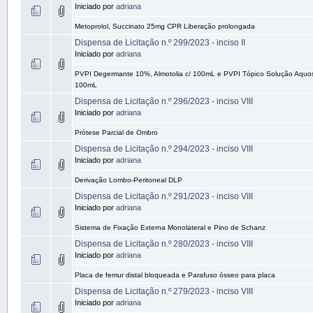
Iniciado por
adriana
Metoprolol, Succinato 25mg CPR Liberação prolongada
Dispensa de Licitação n.º 299/2023 - inciso II
Iniciado por
adriana
PVPI Degermante 10%, Almotolia c/ 100mL e PVPI Tópico Solução Aquos
100mL
Dispensa de Licitação n.º 296/2023 - inciso VIII
Iniciado por
adriana
Prótese Parcial de Ombro
Dispensa de Licitação n.º 294/2023 - inciso VIII
Iniciado por
adriana
Derivação Lombo-Peritoneal DLP
Dispensa de Licitação n.º 291/2023 - inciso VIII
Iniciado por
adriana
Sistema de Fixação Externa Monolateral e Pino de Schanz
Dispensa de Licitação n.º 280/2023 - inciso VIII
Iniciado por
adriana
Placa de femur distal bloqueada e Parafuso ósseo para placa
Dispensa de Licitação n.º 279/2023 - inciso VIII
Iniciado por
adriana