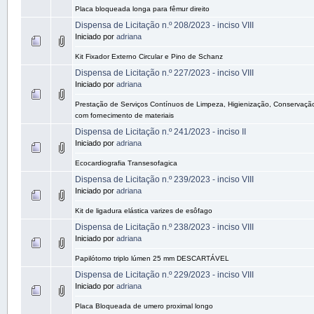
Placa bloqueada longa para fêmur direito
Dispensa de Licitação n.º 208/2023 - inciso VIII
Iniciado por
adriana
Kit Fixador Externo Circular e Pino de Schanz
Dispensa de Licitação n.º 227/2023 - inciso VIII
Iniciado por
adriana
Prestação de Serviços Contínuos de Limpeza, Higienização, Conservação
com fornecimento de materiais
Dispensa de Licitação n.º 241/2023 - inciso II
Iniciado por
adriana
Ecocardiografia Transesofagica
Dispensa de Licitação n.º 239/2023 - inciso VIII
Iniciado por
adriana
Kit de ligadura elástica varizes de esôfago
Dispensa de Licitação n.º 238/2023 - inciso VIII
Iniciado por
adriana
Papilótomo triplo lúmen 25 mm DESCARTÁVEL
Dispensa de Licitação n.º 229/2023 - inciso VIII
Iniciado por
adriana
Placa Bloqueada de umero proximal longo