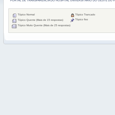
PORTAL DE TRANSPARÊNCIA DO HOSPITAL UNIVERSITÁRIO DO OESTE DO 
Tópico Normal
Tópico Trancado
Tópico fixo
Tópico Quente (Mais de 15 respostas)
Tópico Muito Quente (Mais de 25 respostas)