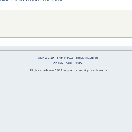
PARANÁ
»
2025
»
Licitação
»
Concorrência
SMF 2.0.19
|
SMF © 2017
,
Simple Machines
XHTML
RSS
WAP2
Página criada em 0.021 segundos com 8 procedimentos.