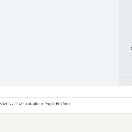
PARANÁ
»
2012
»
Licitações
»
Pregão Eletrônico