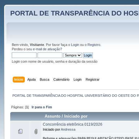
PORTAL DE TRANSPARÊNCIA DO HOS
Bem-vindo,
Visitante
. Por favor faça o
Login
ou o
Registro
.
Perdeu o seu
e-mail de ativação?
Login com nome de usuário, senha e duração da sessão
Início
Ajuda
Busca
Calendário
Login
Registrar
PORTAL DE TRANSPARÊNCIA DO HOSPITAL UNIVERSITÁRIO DO OESTE DO 
Páginas: [
1
]
Ir para o Fim
Assunto
/
Iniciado por
Concorrência eletrônica 0119/2026
Iniciado por
Andressa
Reforma e adequações PARA REGULARIZAÇÃO PTPID (FASE II)