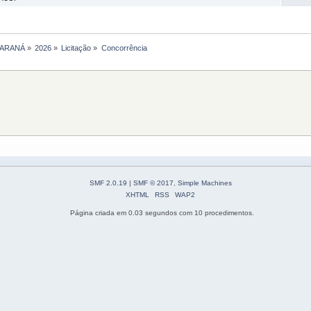
PARANÁ
»
2026
»
Licitação
»
Concorrência
SMF 2.0.19
|
SMF © 2017
,
Simple Machines
XHTML
RSS
WAP2
Página criada em 0.03 segundos com 10 procedimentos.