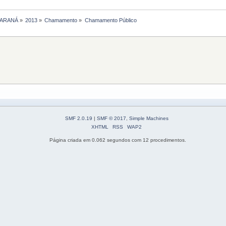
PARANÁ
»
2013
»
Chamamento
»
Chamamento Público
SMF 2.0.19
|
SMF © 2017
,
Simple Machines
XHTML
RSS
WAP2
Página criada em 0.062 segundos com 12 procedimentos.