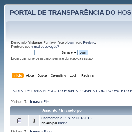
PORTAL DE TRANSPARÊNCIA DO HOS
Bem-vindo,
Visitante
. Por favor faça o
Login
ou o
Registro
.
Perdeu o seu
e-mail de ativação?
Login com nome de usuário, senha e duração da sessão
Início
Ajuda
Busca
Calendário
Login
Registrar
PORTAL DE TRANSPARÊNCIA DO HOSPITAL UNIVERSITÁRIO DO OESTE DO 
Páginas: [
1
]
Ir para o Fim
Assunto
/
Iniciado por
Chamamento Público 001/2013
Iniciado por
Karine
Páginas: [
1
]
Ir para o Topo