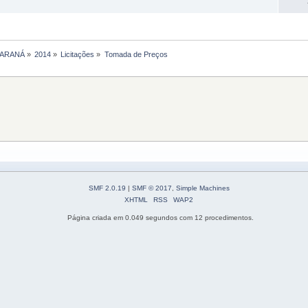
PARANÁ
»
2014
»
Licitações
»
Tomada de Preços
SMF 2.0.19
|
SMF © 2017
,
Simple Machines
XHTML
RSS
WAP2
Página criada em 0.049 segundos com 12 procedimentos.