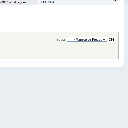
por
Leticia
7494 Visualizações
Ir para: