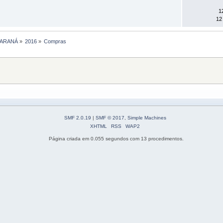
1
12
PARANÁ
»
2016
»
Compras
SMF 2.0.19
|
SMF © 2017
,
Simple Machines
XHTML
RSS
WAP2
Página criada em 0.055 segundos com 13 procedimentos.