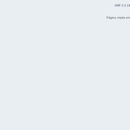
SMF 2.0.1
Página criada e