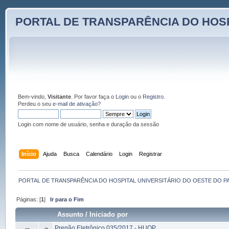
PORTAL DE TRANSPARÊNCIA DO HOSP
Bem-vindo,
Visitante
. Por favor faça o
Login
ou o
Registro
.
Perdeu o seu
e-mail de ativação?
Login com nome de usuário, senha e duração da sessão
Início
Ajuda
Busca
Calendário
Login
Registrar
PORTAL DE TRANSPARÊNCIA DO HOSPITAL UNIVERSITÁRIO DO OESTE DO P
Páginas: [
1
]
Ir para o Fim
Assunto
/
Iniciado por
Pregão Eletrônico 035/2017 - HUOP