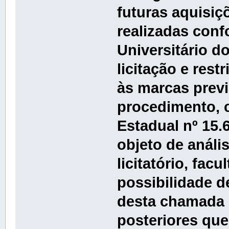
futuras aquisiç
realizadas con
Universitário d
licitação e res
às marcas prev
procedimento, co
Estadual nº 15
objeto de análi
licitatório, fac
possibilidade d
desta chamada p
posteriores que