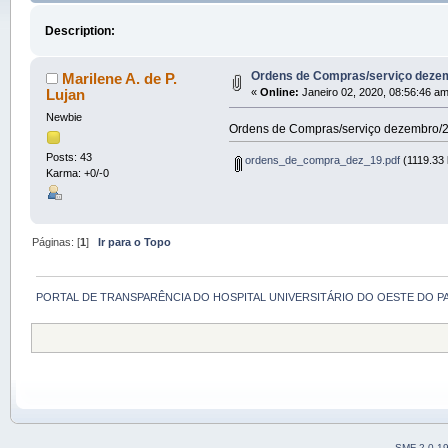
Description:
Ordens de Compras/serviço deze
Marilene A. de P.
Lujan
«
Online:
Janeiro 02, 2020, 08:56:46 am
Newbie
Ordens de Compras/serviço dezembro/
Posts: 43
ordens_de_compra_dez_19.pdf
(1119.33 
Karma: +0/-0
Páginas: [
1
]
Ir para o Topo
PORTAL DE TRANSPARÊNCIA DO HOSPITAL UNIVERSITÁRIO DO OESTE DO P
SMF 2.0.1