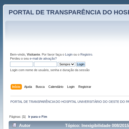
PORTAL DE TRANSPARÊNCIA DO HOSP
Bem-vindo,
Visitante
. Por favor faça o
Login
ou o
Registro
.
Perdeu o seu
e-mail de ativação?
Login com nome de usuário, senha e duração da sessão
Início
Ajuda
Busca
Calendário
Login
Registrar
PORTAL DE TRANSPARÊNCIA DO HOSPITAL UNIVERSITÁRIO DO OESTE DO P
Páginas: [
1
]
Ir para o Fim
Autor
Tópico: Inexigibilidade 008/201