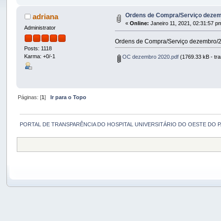
Ordens de Compra/Serviço deze
adriana
«
Online:
Janeiro 11, 2021, 02:31:57 p
Administrator
Ordens de Compra/Serviço dezembro/
Posts: 1118
Karma: +0/-1
OC dezembro 2020.pdf
(1769.33 kB - tra
Páginas: [
1
]
Ir para o Topo
PORTAL DE TRANSPARÊNCIA DO HOSPITAL UNIVERSITÁRIO DO OESTE DO 