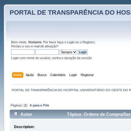
PORTAL DE TRANSPARÊNCIA DO HOS
Bem-vindo,
Visitante
. Por favor faça o
Login
ou o
Registro
.
Perdeu o seu
e-mail de ativação?
Login com nome de usuário, senha e duração da sessão
Início
Ajuda
Busca
Calendário
Login
Registrar
PORTAL DE TRANSPARÊNCIA DO HOSPITAL UNIVERSITÁRIO DO OESTE DO 
Páginas: [
1
]
Ir para o Fim
Autor
Tópico: Ordens de Compra/Serv
Description: