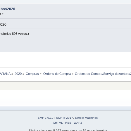
mbro/2020
m »
2020
nsferido 896 vezes.)
PARANÁ
»
2020
»
Compras
»
Ordens de Compra
»
Ordens de Compra/Serviço dezembro/
SMF 2.0.19
|
SMF © 2017
,
Simple Machines
XHTML
RSS
WAP2
Página criada em 0.043 segundos com 18 procedimentos.