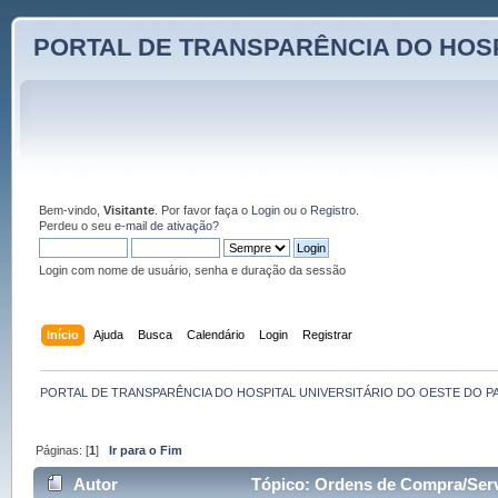
PORTAL DE TRANSPARÊNCIA DO HOSP
Bem-vindo,
Visitante
. Por favor faça o
Login
ou o
Registro
.
Perdeu o seu
e-mail de ativação?
Login com nome de usuário, senha e duração da sessão
Início
Ajuda
Busca
Calendário
Login
Registrar
PORTAL DE TRANSPARÊNCIA DO HOSPITAL UNIVERSITÁRIO DO OESTE DO P
Páginas: [
1
]
Ir para o Fim
Autor
Tópico: Ordens de Compra/Serv