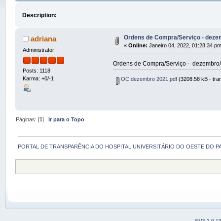
Description:
Ordens de Compra/Serviço - deze
adriana
«
Online:
Janeiro 04, 2022, 01:28:34 pm
Administrator
Ordens de Compra/Serviço - dezembro
Posts: 1118
Karma: +0/-1
OC dezembro 2021.pdf
(3208.58 kB - tra
Páginas: [
1
]
Ir para o Topo
PORTAL DE TRANSPARÊNCIA DO HOSPITAL UNIVERSITÁRIO DO OESTE DO P
SMF 2.0.1