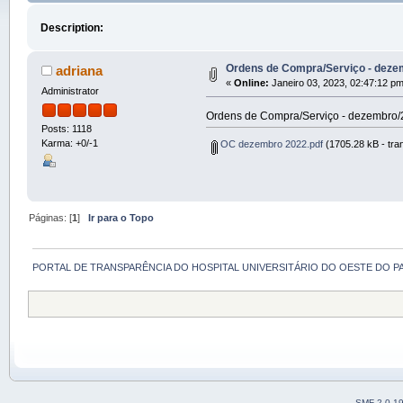
Description:
Ordens de Compra/Serviço - deze
adriana
«
Online:
Janeiro 03, 2023, 02:47:12 pm
Administrator
Ordens de Compra/Serviço - dezembro
Posts: 1118
Karma: +0/-1
OC dezembro 2022.pdf
(1705.28 kB - tra
Páginas: [
1
]
Ir para o Topo
PORTAL DE TRANSPARÊNCIA DO HOSPITAL UNIVERSITÁRIO DO OESTE DO P
SMF 2.0.1