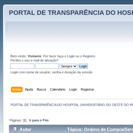
PORTAL DE TRANSPARÊNCIA DO HOSP
Bem-vindo,
Visitante
. Por favor faça o
Login
ou o
Registro
.
Perdeu o seu
e-mail de ativação?
Login com nome de usuário, senha e duração da sessão
Início
Ajuda
Busca
Calendário
Login
Registrar
PORTAL DE TRANSPARÊNCIA DO HOSPITAL UNIVERSITÁRIO DO OESTE DO P
Páginas: [
1
]
Ir para o Fim
Autor
Tópico: Ordens de Compra/Serv