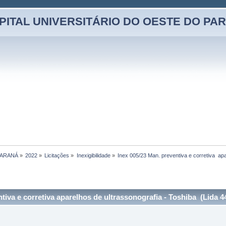
PITAL UNIVERSITÁRIO DO OESTE DO PA
PARANÁ
»
2022
»
Licitações
»
Inexigibilidade
»
Inex 005/23 Man. preventiva e corretiva  ap
tiva e corretiva aparelhos de ultrassonografia - Toshiba (Lida 4