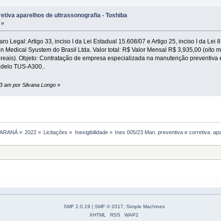
retiva aparelhos de ultrassonografia - Toshiba
 »
o Legal: Artigo 33, inciso I da Lei Estadual 15.608/07 e Artigo 25, inciso I da Le
ical Syustem do Brasil Ltda. Valor total: R$ Valor Mensal R$ 3,935,00 (oito mi
e reais). Objeto: Contratação de empresa especializada na manutenção preventiva 
odelo TUS-A300..
:43 am por Silvana Longo
»
PARANÁ
»
2022
»
Licitações
»
Inexigibilidade
»
Inex 005/23 Man. preventiva e corretiva  ap
SMF 2.0.19
|
SMF © 2017
,
Simple Machines
XHTML
RSS
WAP2