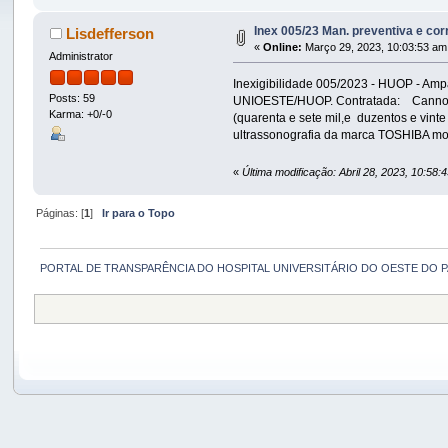
Inex 005/23 Man. preventiva e cor
Lisdefferson
«
Online:
Março 29, 2023, 10:03:53 am
Administrator
Inexigibilidade 005/2023 - HUOP - Ampar
Posts: 59
UNIOESTE/HUOP. Contratada: Cannon Med
Karma: +0/-0
(quarenta e sete mil,e duzentos e vint
ultrassonografia da marca TOSHIBA m
«
Última modificação: Abril 28, 2023, 10:58
Páginas: [
1
]
Ir para o Topo
PORTAL DE TRANSPARÊNCIA DO HOSPITAL UNIVERSITÁRIO DO OESTE DO 