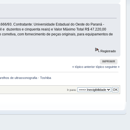
i 8.666/93. Contratante: Universidade Estadual do Oeste do Paraná -
l e duzentos e cinquenta reais) e Valor Máximo Total R$ 47.220,00
e corretiva, com fornecimento de peças originais, para equipamentos de
Registrado
IMPRIMIR
« tópico anterior
tópico seguinte »
arelhos de ultrassonografia - Toshiba
Ir para: