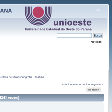
RANÁ
Notícias:
arelhos de ultrassonografia - Toshiba
« tópico anterior
tópico seguinte »
IMPRIMIR
4341 vezes)