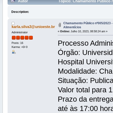
Autor
Tópico: Chamamento Público nº
Description:
Chamamento Público nº005/2023 -
karla.silva3@unioeste.br
Alimentícios
«
Online:
Julho 10, 2023, 08:58:24 am »
Administrator
Processo Admini
Posts: 16
Karma: +0/-0
Órgão: Universi
Hospital Univers
Modalidade: Cha
Situação: Public
Valor total para
Prazo da entreg
até às 17:00 hor