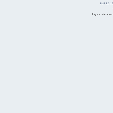
SMF 2.0.1
Página criada em