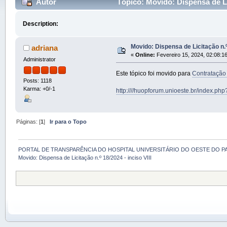
Autor
Tópico: Movido: Dispensa de Lic
Description:
Movido: Dispensa de Licitação n.º 
adriana
«
Online:
Fevereiro 15, 2024, 02:08:1
Administrator
Este tópico foi movido para
Contratação
Posts: 1118
Karma: +0/-1
http:////huopforum.unioeste.br/index.ph
Páginas: [
1
]
Ir para o Topo
PORTAL DE TRANSPARÊNCIA DO HOSPITAL UNIVERSITÁRIO DO OESTE DO P
Movido: Dispensa de Licitação n.º 18/2024 - inciso VIII