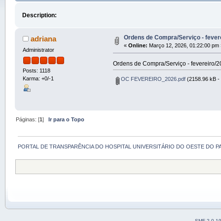
Description:
Ordens de Compra/Serviço - fever
adriana
«
Online:
Março 12, 2026, 01:22:00 pm 
Administrator
Ordens de Compra/Serviço - fevereiro/
Posts: 1118
Karma: +0/-1
OC FEVEREIRO_2026.pdf
(2158.96 kB - 
Páginas: [
1
]
Ir para o Topo
PORTAL DE TRANSPARÊNCIA DO HOSPITAL UNIVERSITÁRIO DO OESTE DO P
SMF 2.0.1