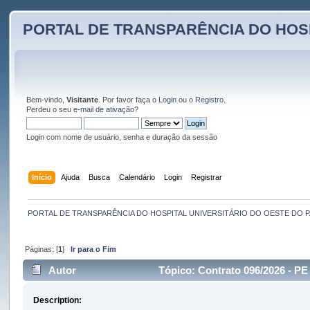
PORTAL DE TRANSPARÊNCIA DO HOS
Bem-vindo,
Visitante
. Por favor faça o
Login
ou o
Registro
.
Perdeu o seu
e-mail de ativação?
Login com nome de usuário, senha e duração da sessão
Início
Ajuda
Busca
Calendário
Login
Registrar
PORTAL DE TRANSPARÊNCIA DO HOSPITAL UNIVERSITÁRIO DO OESTE DO 
Páginas: [
1
]
Ir para o Fim
Autor
Tópico: Contrato 096/2026 - P
Description: