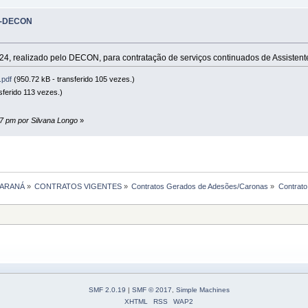
24-DECON
24, realizado pelo DECON, para contratação de serviços continuados de Assistente
.pdf
(950.72 kB - transferido 105 vezes.)
sferido 113 vezes.)
:37 pm por Silvana Longo
»
PARANÁ
»
CONTRATOS VIGENTES
»
Contratos Gerados de Adesões/Caronas
»
Contrat
SMF 2.0.19
|
SMF © 2017
,
Simple Machines
XHTML
RSS
WAP2