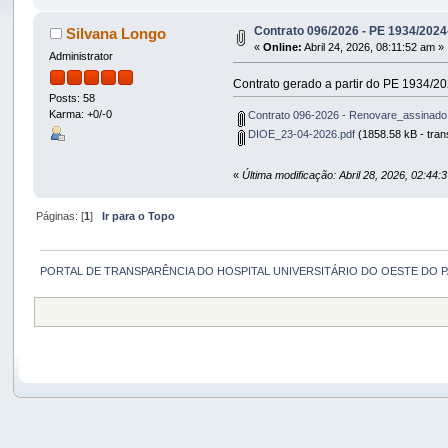
Contrato 096/2026 - PE 1934/20
Silvana Longo
«
Online:
Abril 24, 2026, 08:11:52 am »
Administrator
Contrato gerado a partir do PE 1934/20
Posts: 58
Karma: +0/-0
Contrato 096-2026 - Renovare_assinado
DIOE_23-04-2026.pdf
(1858.58 kB - tran
«
Última modificação: Abril 28, 2026, 02:44
Páginas: [
1
]
Ir para o Topo
PORTAL DE TRANSPARÊNCIA DO HOSPITAL UNIVERSITÁRIO DO OESTE DO 