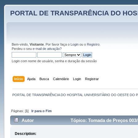
PORTAL DE TRANSPARÊNCIA DO HOS
Bem-vindo,
Visitante
. Por favor faça o
Login
ou o
Registro
.
Perdeu o seu
e-mail de ativação?
Login com nome de usuário, senha e duração da sessão
Início
Ajuda
Busca
Calendário
Login
Registrar
PORTAL DE TRANSPARÊNCIA DO HOSPITAL UNIVERSITÁRIO DO OESTE DO 
Páginas: [
1
]
Ir para o Fim
Autor
Tópico: Tomada de Preços 003/
Description: