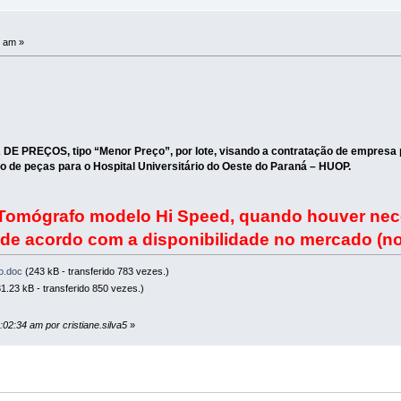
0 am »
E PREÇOS, tipo “Menor Preço”, por lote, visando a contratação de empresa p
 de peças para o Hospital Universitário do Oeste do Paraná – HUOP.
Tomógrafo modelo Hi Speed, quando houver nece
 de acordo com a disponibilidade no mercado (n
o.doc
(243 kB - transferido 783 vezes.)
1.23 kB - transferido 850 vezes.)
:02:34 am por cristiane.silva5
»