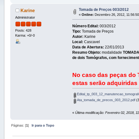
Tomada de Preços 003/2012
Karine
«
Online:
Dezembro 26, 2012, 11:56:5
Administrator
Número Edital:
003/2012
Posts: 428
Tipo:
Tomada de Preços
Karma: +0/-0
Autor:
Karine
Local:
Cascavel
Data de Abertura:
22/01/2013
Resumo Objeto:
modalidade
TOMADA D
de dois Tomógrafos, com fornecimento
No caso das peças do 
estas serão adquiridas
Edital_tp_003_12_manutencao_tomograf
Ata_tomada_de_precos_003_2012.pdf
(3
«
Última modificação: Fevereiro 02, 2018, 11
Páginas: [
1
]
Ir para o Topo