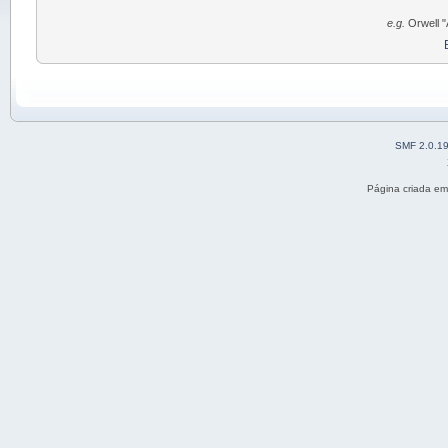
e.g.
Orwell "
SMF 2.0.1
Página criada e