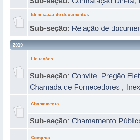
Sub-seção
:
Contratação Direta
,
Eliminação de documentos
Sub-seção
:
Relação de docume
2019
Licitações
Sub-seção
:
Convite
,
Pregão Elet
Chamada de Fornecedores
,
Inex
Chamamento
Sub-seção
:
Chamamento Públic
Compras