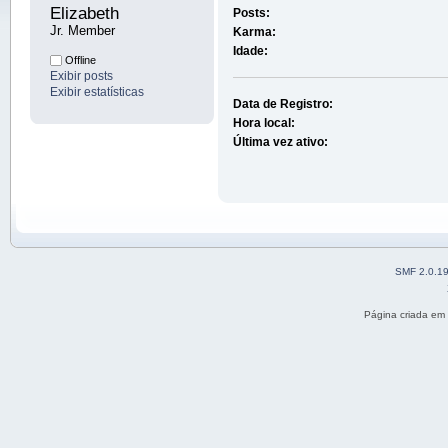
Elizabeth 
Posts:
Jr. Member
Karma:
Idade:
Offline
Exibir posts
Exibir estatísticas
Data de Registro:
Hora local:
Última vez ativo:
SMF 2.0.1
Página criada em