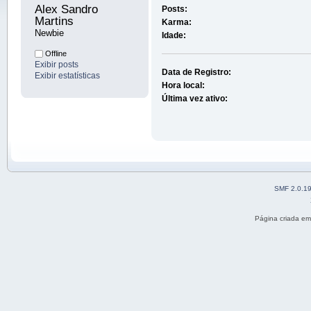
Alex Sandro 
Posts:
Martins 
Karma:
Newbie
Idade:
Offline
Exibir posts
Data de Registro:
Exibir estatísticas
Hora local:
Última vez ativo:
SMF 2.0.1
Página criada e