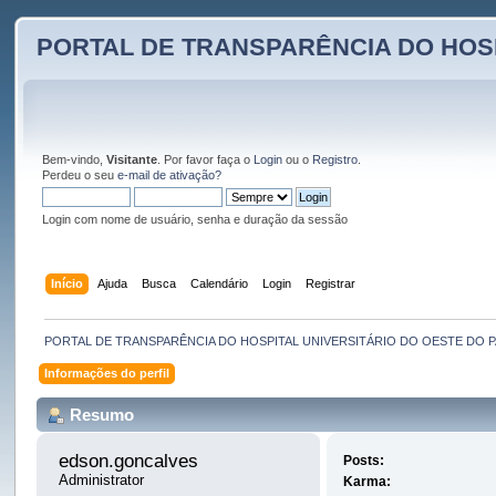
PORTAL DE TRANSPARÊNCIA DO HOS
Bem-vindo,
Visitante
. Por favor faça o
Login
ou o
Registro
.
Perdeu o seu
e-mail de ativação?
Login com nome de usuário, senha e duração da sessão
Início
Ajuda
Busca
Calendário
Login
Registrar
PORTAL DE TRANSPARÊNCIA DO HOSPITAL UNIVERSITÁRIO DO OESTE DO 
Informações do perfil
Resumo
edson.goncalves 
Posts:
Administrator
Karma: