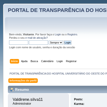
PORTAL DE TRANSPARÊNCIA DO HOS
Bem-vindo,
Visitante
. Por favor faça o
Login
ou o
Registro
.
Perdeu o seu
e-mail de ativação?
Login com nome de usuário, senha e duração da sessão
Início
Ajuda
Busca
Calendário
Login
Registrar
PORTAL DE TRANSPARÊNCIA DO HOSPITAL UNIVERSITÁRIO DO OESTE DO 
Informações do perfil
Resumo
Valdirene.silva11 
Posts:
Administrator
Karma: