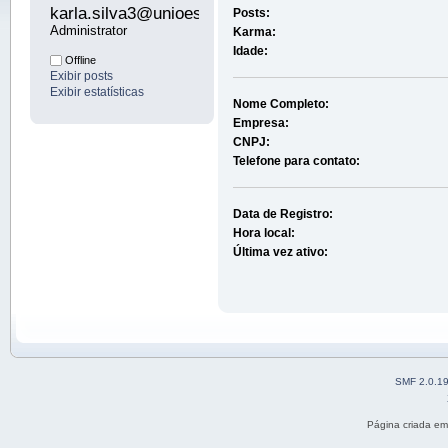
karla.silva3@unioeste.br 
Posts:
Administrator
Karma:
Idade:
Offline
Exibir posts
Exibir estatísticas
Nome Completo:
Empresa:
CNPJ:
Telefone para contato:
Data de Registro:
Hora local:
Última vez ativo:
SMF 2.0.1
Página criada e