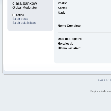
clara.bankow 
Posts:
Global Moderator
Karma:
Idade:
Offline
Exibir posts
Exibir estatísticas
Nome Completo:
Data de Registro:
Hora local:
Última vez ativo:
SMF 2.0.1
Página criada em